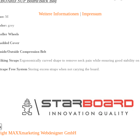
RBOARD
SUP Board/Back Bag
Weitere Informationen
|
Impressum
ize:
M
olor:
grey
oller Wheels
added Cover
nside/Outside Compression Belt
iking Straps
Ergonomically curved shape to remove neck pain while ensuring good stability on 
trape Free System
Storing excess straps when not carying the board.
right MAXXmarketing Webdesigner GmbH