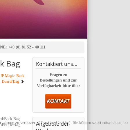
E: +49 (0) 81 52 - 40 111
k Bag
Kontaktiert
uns...
Fragen zu
UP Magic Back
Bestellungen und zur
Board/Bag
Verfügbarkeit bitte über
Angebote
der
erfahrung zu verbessern (Tracking Cookies). Sie können selbst entscheiden, ob