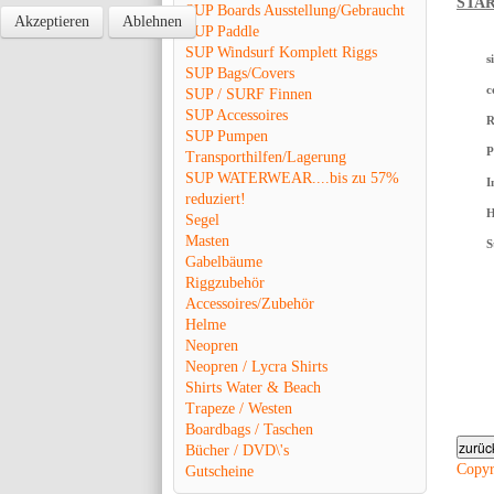
STA
SUP Boards Ausstellung/Gebraucht
Akzeptieren
Ablehnen
SUP Paddle
SUP Windsurf Komplett Riggs
s
SUP Bags/Covers
c
SUP / SURF Finnen
SUP Accessoires
R
SUP Pumpen
P
Transporthilfen/Lagerung
SUP WATERWEAR....bis zu 57%
I
reduziert!
H
Segel
Masten
S
Gabelbäume
Riggzubehör
Accessoires/Zubehör
Helme
Neopren
Neopren / Lycra Shirts
Shirts Water & Beach
Trapeze / Westen
Boardbags / Taschen
Bücher / DVD\'s
Copy
Gutscheine