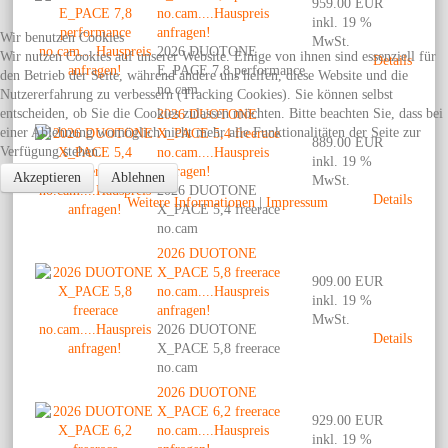
959.00 EUR
no.cam....Hauspreis
inkl. 19 %
anfragen!
Wir benutzen Cookies
MwSt.
2026 DUOTONE
Wir nutzen Cookies auf unserer Website. Einige von ihnen sind essenziell für
Details
E_PACE 7,8 performance
den Betrieb der Seite, während andere uns helfen, diese Website und die
no.cam
Nutzererfahrung zu verbessern (Tracking Cookies). Sie können selbst
entscheiden, ob Sie die Cookies zulassen möchten. Bitte beachten Sie, dass bei
2026 DUOTONE
einer Ablehnung womöglich nicht mehr alle Funktionalitäten der Seite zur
X_PACE 5,4 freerace
889.00 EUR
Verfügung stehen.
no.cam....Hauspreis
inkl. 19 %
anfragen!
Akzeptieren
Ablehnen
MwSt.
2026 DUOTONE
Details
Weitere Informationen
|
Impressum
X_PACE 5,4 freerace
no.cam
2026 DUOTONE
X_PACE 5,8 freerace
909.00 EUR
no.cam....Hauspreis
inkl. 19 %
anfragen!
MwSt.
2026 DUOTONE
Details
X_PACE 5,8 freerace
no.cam
2026 DUOTONE
X_PACE 6,2 freerace
929.00 EUR
no.cam....Hauspreis
inkl. 19 %