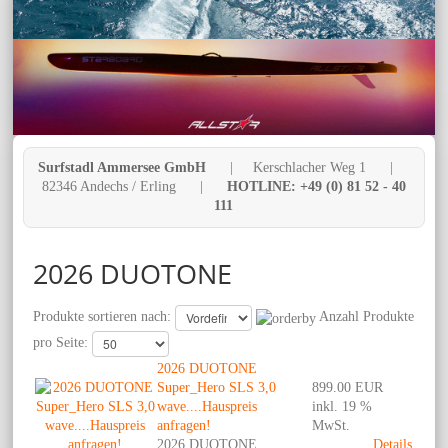
Surfstadl Ammersee GmbH
| Kerschlacher Weg 1 |
82346 Andechs / Erling |
HOTLINE: +49 (0) 81 52 - 40
111
2026 DUOTONE
Produkte sortieren nach:
Anzahl Produkte
pro Seite:
2026 DUOTONE
Super_Hero SLS 3,0
899.00 EUR
wave....Hauspreis
inkl. 19 %
anfragen!
MwSt.
2026 DUOTONE
Details