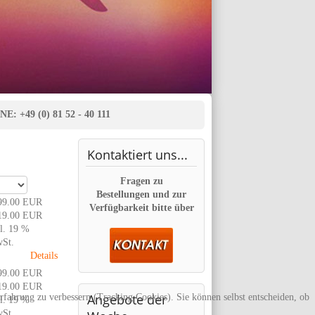
E: +49 (0) 81 52 - 40 111
Kontaktiert
uns...
Fragen zu
Bestellungen und zur
99.00 EUR
Verfügbarkeit bitte über
19.00 EUR
l. 19 %
St.
Details
99.00 EUR
19.00 EUR
Angebote
der
erfahrung zu verbessern (Tracking Cookies). Sie können selbst entscheiden, ob
l. 19 %
St.