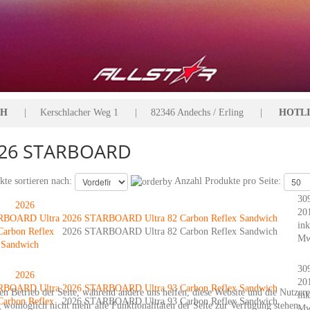
bH
| Kerschlacher Weg 1 | 82346 Andechs / Erling |
HOTLIN
26 STARBOARD
kte sortieren nach:
Anzahl Produkte pro Seite:
30
20
2026 STARBOARD Ultra 82 Carbon Reflex Sandwich
ink
2026 STARBOARD Ultra 82 Carbon Reflex Sandwich
Mw
30
20
2026 STARBOARD Ultra 93 Carbon Reflex Sandwich
den Betrieb der Seite, während andere uns helfen, diese Website und die Nutzer
ink
2026 STARBOARD Ultra 93 Carbon Reflex Sandwich
g womöglich nicht mehr alle Funktionalitäten der Seite zur Verfügung stehen.
Mw