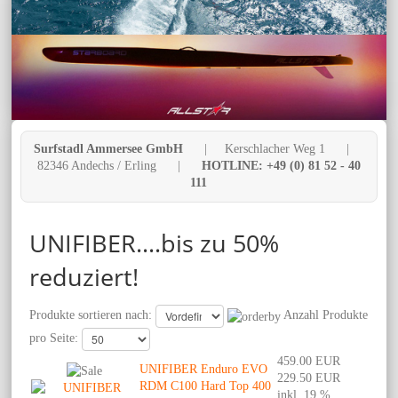
Surfstadl Ammersee GmbH
| Kerschlacher Weg 1 |
82346 Andechs / Erling |
HOTLINE: +49 (0) 81 52 - 40
111
UNIFIBER....bis zu 50%
reduziert!
Produkte sortieren nach:
Anzahl Produkte
pro Seite:
459.00 EUR
UNIFIBER Enduro EVO
229.50 EUR
RDM C100 Hard Top 400
inkl. 19 %